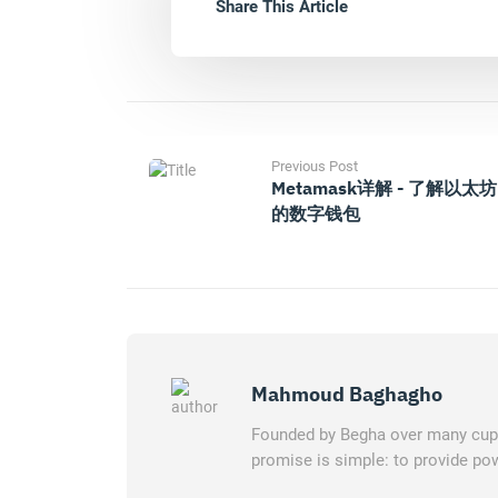
Share This Article
Previous Post
Metamask详解 - 了解以太坊
的数字钱包
Mahmoud Baghagho
Founded by Begha over many cups 
promise is simple: to provide pow