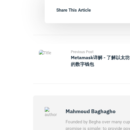
Share This Article
Previous Post
Metamask详解 - 了解以太坊
的数字钱包
Mahmoud Baghagho
Founded by Begha over many cups 
promise is simple: to provide pow