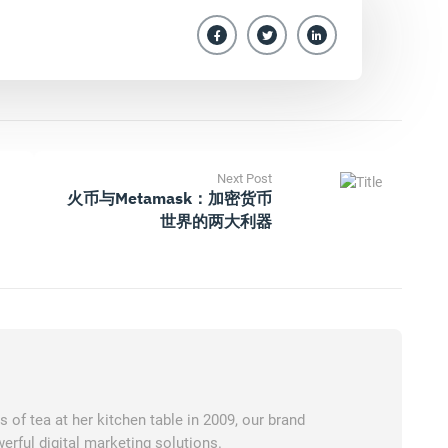
Next Post
火币与Metamask：加密货币
世界的两大利器
of tea at her kitchen table in 2009, our brand
erful digital marketing solutions.