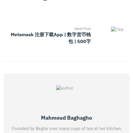
Next Post
Metamask 注册下载App | 数字货币钱
包 | 500字
Mahmoud Baghagho
Founded by Begha over many cups of tea at her kitchen