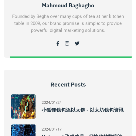
Mahmoud Baghagho
Founded by Begha over many cups of tea at her kitchen
table in 2009, our brand promise is simple: to provide
powerful digital marketing solutions.
Recent Posts
2024/01/24
小狐狸钱包添以太链 - 以太坊钱包资讯
2024/01/17