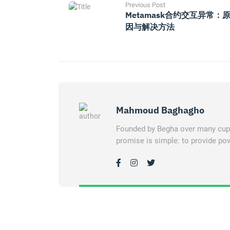
Previous Post
Metamask合约交互异常：
因与解决方法
Mahmoud Baghagho
Founded by Begha over many cups 
promise is simple: to provide pow