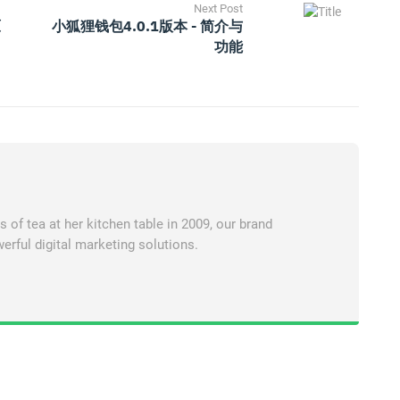
Next Post
原
小狐狸钱包4.0.1版本 - 简介与
功能
of tea at her kitchen table in 2009, our brand
erful digital marketing solutions.