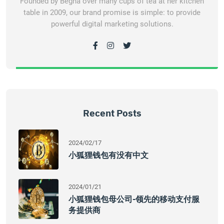
Founded by Begha over many cups of tea at her kitchen
table in 2009, our brand promise is simple: to provide
powerful digital marketing solutions.
Recent Posts
2024/02/17
小狐狸钱包有没有中文
2024/01/21
小狐狸钱包母公司-领先的移动支付服
务提供商