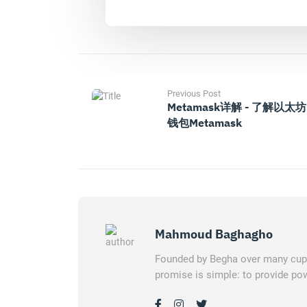
Previous Post
Metamask详解 - 了解以太坊
钱包Metamask
Mahmoud Baghagho
Founded by Begha over many cups 
promise is simple: to provide pow