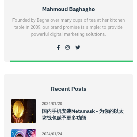
Mahmoud Baghagho
Founded by Begha over many cups of tea at her kitchen
table in 2009, our brand promise is simple: to provide
powerful digital marketing solutions.
Recent Posts
2024/01/20
国内手机安装Metamask - 为你的以太
坊钱包赋予更多功能
2024/01/24