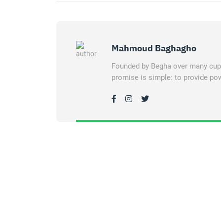
Mahmoud Baghagho
Founded by Begha over many cups 
promise is simple: to provide pow