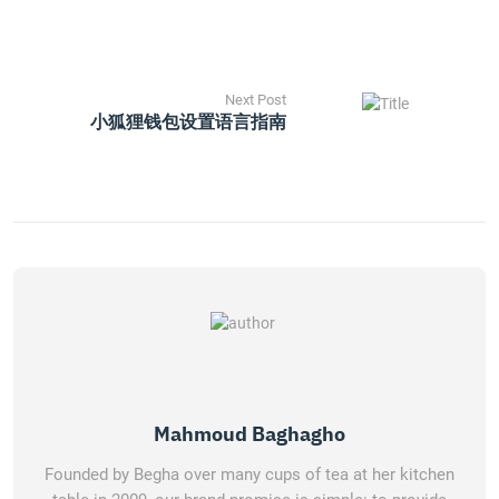
Next Post
小狐狸钱包设置语言指南
Mahmoud Baghagho
Founded by Begha over many cups of tea at her kitchen