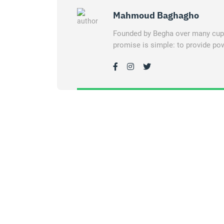
Mahmoud Baghagho
Founded by Begha over many cups 
promise is simple: to provide pow