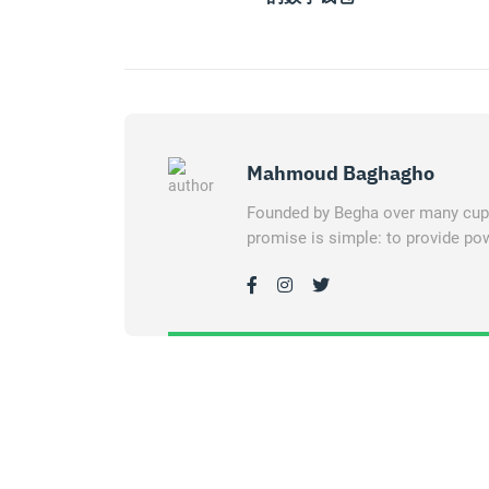
Mahmoud Baghagho
Founded by Begha over many cups 
promise is simple: to provide pow