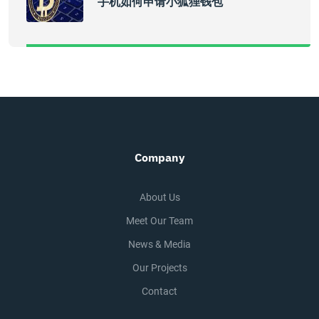
手机如何申请小狐狸钱包
Company
About Us
Meet Our Team
News & Media
Our Projects
Contact