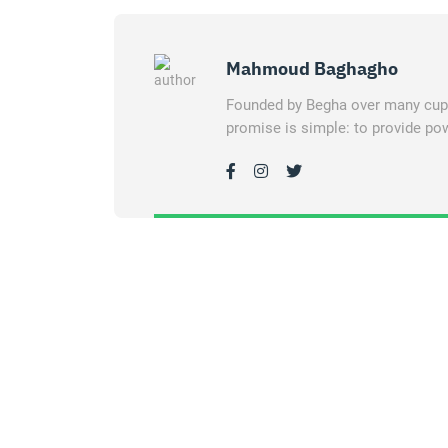
Mahmoud Baghagho
Founded by Begha over many cups 
promise is simple: to provide pow