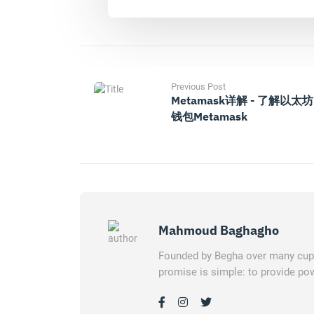
Previous Post
Metamask详解 - 了解以太坊
钱包Metamask
Mahmoud Baghagho
Founded by Begha over many cups 
promise is simple: to provide pow